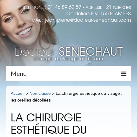
01 46 89 62 57 -
21 rue des
TÉLÉPHONE :
ADRESSE :
Cordeliers F-91150 ETAMPES
jean-pierre@docteur-senechaut.com
MAIL :
SENECHAUT
Docteur
chirugie du visage et du cou
Menu
Accueil
Accueil
Non classé
La chirurgie esthétique du visage :
>
>
les oreilles décollées
Dr Senechaut
Médecine Esthétique
LA CHIRURGIE
LES RIDES : LA TOXINE BOTULIQUE
ESTHÉTIQUE DU
(BOTOX)