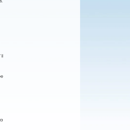
s.
il
ée
ra