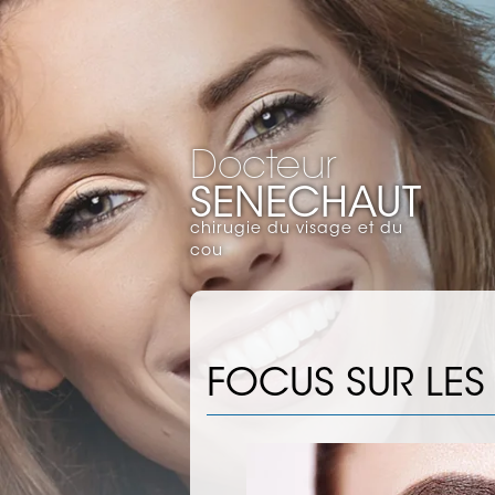
Docteur
SENECHAUT
chirugie du visage et du
cou
FOCUS SUR LES