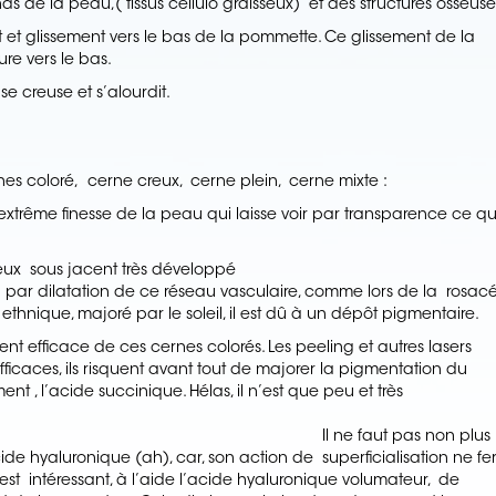
ds de la peau,( tissus cellulo graisseux) et des structures osseuse
t et glissement vers le bas de la pommette. Ce glissement de la
re vers le bas.
se creuse et s’alourdit.
nes coloré, cerne creux, cerne plein, cerne mixte :
l’extrême finesse de la peau qui laisse voir par transparence ce qu’
neux sous jacent très développé
par dilatation de ce réseau vasculaire, comme lors de la rosac
 ethnique, majoré par le soleil, il est dû à un dépôt pigmentaire.
ment efficace de ces cernes colorés. Les peeling et autres lasers
fficaces, ils risquent avant tout de majorer la pigmentation du
t , l’acide succinique. Hélas, il n’est que peu et très
ut pas non plus
de hyaluronique (ah), car, son action de superficialisation ne fe
 est intéressant, à l’aide l’acide hyaluronique volumateur, de