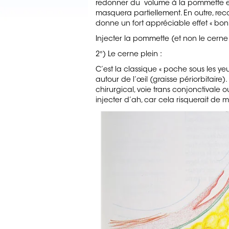
redonner du volume à la pommette et 
masquera partiellement. En outre, rec
donne un fort appréciable effet « bo
Injecter la pommette (et non le cerne 
2°) Le cerne plein :
C’est la classique « poche sous les yeu
autour de l’œil (graisse périorbitaire). 
chirurgical, voie trans conjonctivale ou 
injecter d’ah, car cela risquerait de 