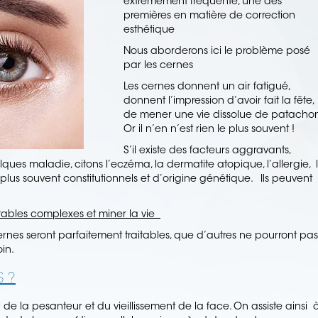
extrêmement fréquente, une des
premières en matière de correction
esthétique
Nous aborderons ici le problème posé
par les cernes
Les cernes donnent un air fatigué,
donnent l’impression d’avoir fait la fête,
de mener une vie dissolue de patachon
Or il n’en n’est rien le plus souvent !
S’il existe des facteurs aggravants,
elques maladie, citons l’eczéma, la dermatite atopique, l’allergie, 
 plus souvent constitutionnels et d’origine génétique. Ils peuvent
itables complexes et miner la vie
ernes seront parfaitement traitables, que d’autres ne pourront pas
oin.
S ?
de la pesanteur et du vieillissement de la face. On assiste ainsi 