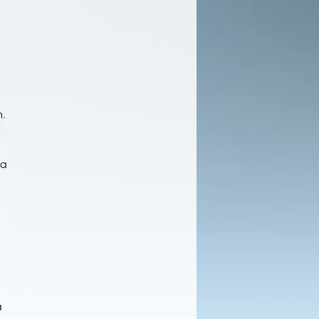
.
la
à