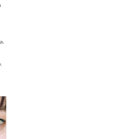
s
ah
.
.