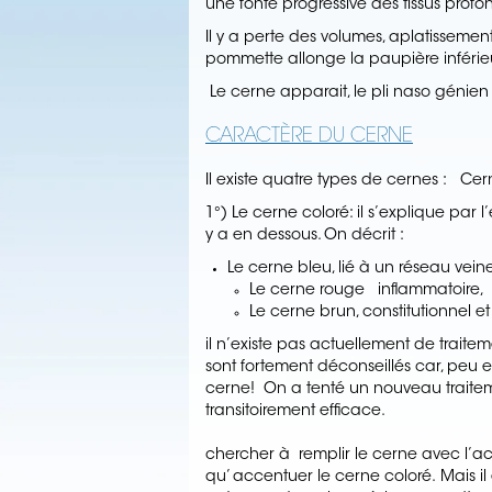
une fonte progressive des tissus profon
Il y a perte des volumes, aplatissemen
pommette allonge la paupière inférieu
Le cerne apparait, le pli naso génien 
CARACTÈRE DU CERNE
Il existe quatre types de cernes : Cer
1°) Le cerne coloré: il s’explique par 
y a en dessous. On décrit :
Le cerne bleu, lié à un réseau vei
Le cerne rouge inflammatoire, 
Le cerne brun, constitutionnel et
il n’existe pas actuellement de traite
sont fortement déconseillés car, peu e
cerne! On a tenté un nouveau traitemen
transitoirement efficace.
Il ne fa
chercher à remplir le cerne avec l’aci
qu’ accentuer le cerne coloré. Mais il