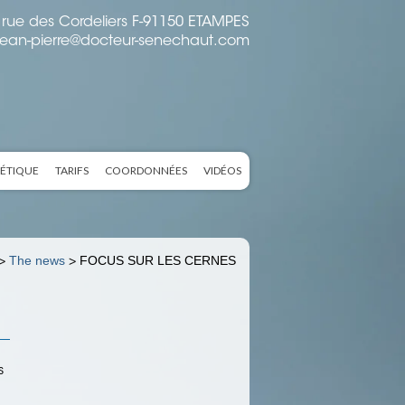
rue des Cordeliers F-91150 ETAMPES
jean-pierre@docteur-senechaut.com
HÉTIQUE
TARIFS
COORDONNÉES
VIDÉOS
The news
FOCUS SUR LES CERNES
>
>
s