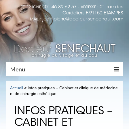
01 46 89 62 57 -
21 rue des
TÉLÉPHONE :
ADRESSE :
Cordeliers F-91150 ETAMPES
jean-pierre@docteur-senechaut.com
MAIL :
SENECHAUT
Docteur
chirugie du visage et du cou
Menu
Accueil
Accueil
>
Infos pratiques – Cabinet et clinique de médecine
et de chirurgie esthétique
Dr Senechaut
Médecine Esthétique
INFOS PRATIQUES –
LES RIDES : LA TOXINE BOTULIQUE
CABINET ET
(BOTOX)