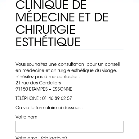
CLINIQUE DE
LES RIDES : INJECTION D’ACIDE
MÉDECINE ET DE
HYALURONIQUE
CHIRURGIE
LES TACHES ET LE PEELING
ESTHÉTIQUE
LE TRAITEMENT DE LA TRANSPIRATION
LES FILS SUSPENSEURS
Vous souhaitez une consultation pour un conseil
Chirurgie Esthétique
en médecine et chirurgie esthétique du visage,
n’hésitez pas à me contacter :
LE LIFTING
21 rue des Cordeliers
91150 ETAMPES – ESSONNE
LES PAUPIERES
TÉLÉPHONE :
01 46 89 62 57
LE NEZ
Ou via le formulaire ci-dessous :
LES OREILLES DECOLLEES
Votre nom
LE PROFIL
Votre email (obligatoire)