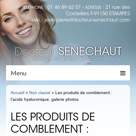
01 46 89 62 57 -
21 rue des
TÉLÉPHONE :
ADRESSE :
Cordeliers F-91150 ETAMPES
jean-pierre@docteur-senechaut.com
MAIL :
SENECHAUT
Docteur
chirugie du visage et du cou
Menu
Accueil
Accueil
Non classé
Les produits de comblement :
>
>
l’acide hyaluronique, galerie photos
Dr Senechaut
Médecine Esthétique
LES PRODUITS DE
LES RIDES : LA TOXINE BOTULIQUE
COMBLEMENT :
(BOTOX)