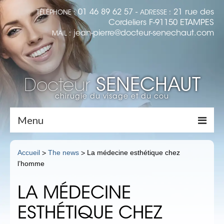
01 46 89 62 57 -
21 rue des
TÉLÉPHONE :
ADRESSE :
Cordeliers F-91150 ETAMPES
jean-pierre@docteur-senechaut.com
MAIL :
SENECHAUT
Docteur
chirugie du visage et du cou
Menu
Accueil
Accueil
The news
La médecine esthétique chez
>
>
l’homme
Dr Senechaut
Médecine Esthétique
LA MÉDECINE
LES RIDES : LA TOXINE BOTULIQUE
ESTHÉTIQUE CHEZ
(BOTOX)