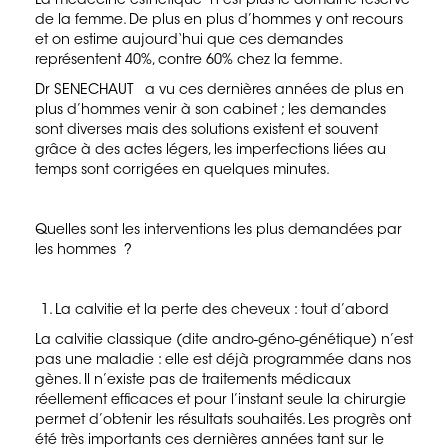
La médecine esthétique n’est plus le domaine réservé
Le pli naso genien
de la femme. De plus en plus d’hommes y ont recours
et on estime aujourd‘hui que ces demandes
Tarifs
représentent 40%, contre 60% chez la femme.
Dr SENECHAUT a vu ces dernières années de plus en
Coordonnées
plus d’hommes venir à son cabinet ; les demandes
sont diverses mais des solutions existent et souvent
Vidéos
grâce à des actes légers, les imperfections liées au
temps sont corrigées en quelques minutes.
Quelles sont les interventions les plus demandées par
les hommes ?
La calvitie et la perte des cheveux
: tout d’abord
La calvitie classique (dite andro-géno-génétique) n’est
pas une maladie : elle est déjà programmée dans nos
gènes. Il n’existe pas de traitements médicaux
réellement efficaces et pour l’instant seule la chirurgie
permet d’obtenir les résultats souhaités. Les progrès ont
été très importants ces dernières années tant sur le