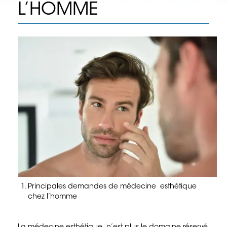
L’HOMME
LES RIDES : INJECTION D’ACIDE
HYALURONIQUE
LES TACHES ET LE PEELING
LE TRAITEMENT DE LA TRANSPIRATION
LES FILS SUSPENSEURS
Chirurgie Esthétique
LE LIFTING
LES PAUPIERES
LE NEZ
Principales demandes de médecine esthétique
LES OREILLES DECOLLEES
chez l’homme
LE PROFIL